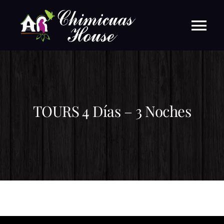
Saltar
al
contenido
Tog
Nav
Inicio
Nosotros
TOURS 4 Días – 3 Noches
Habitacione
Tours
Ayahuasca