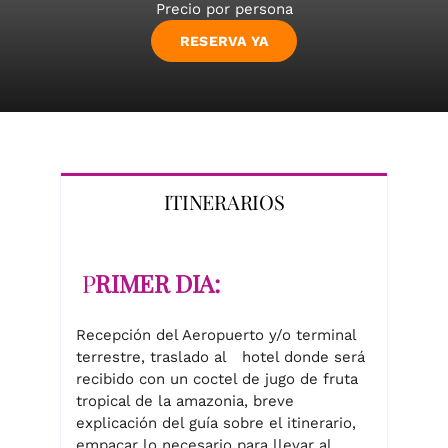
precio
precio
Precio por persona
RESERVA YA
RESERVA
original
actual
era:
es:
ITINERARIOS
$400.00
$385.00
P
RIMER DIA:
Recepción del Aeropuerto y/o terminal
terrestre, traslado al hotel donde será
recibido con un coctel de jugo de fruta
tropical de la amazonia, breve
explicación del guía sobre el itinerario,
empacar lo necesario para llevar al