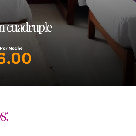
n cuadruple
 Por Noche
6.00
s: