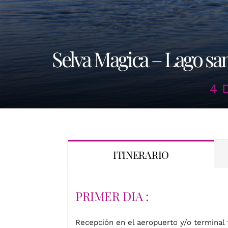
Selva Magica – Lago sa
4 
ITINERARIO
PRIMER DIA :
Recepción en el aeropuerto y/o terminal t