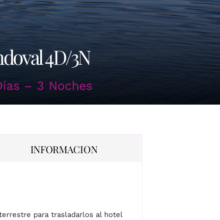
ndoval 4D/3N
Días – 3 Noches
INFORMACION
errestre para trasladarlos al hotel